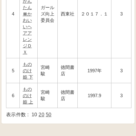
かん
たん
ガール
4
〓か
ズ向上
西東社
２０１７．１
3
わい
委員会
いヘ
アア
レン
ジＤ
Ｘ
もの
宮崎
徳間書
5
のけ
1997年
3
駿
店
姫 下
もの
宮崎
徳間書
6
のけ
1997.9
3
駿
店
姫 上
表示件数 :
10
20
50