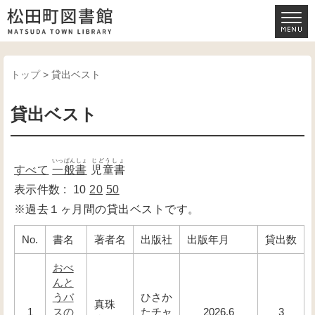
トップ
> 貸出ベスト
貸出ベスト
いっぱんしょ
じどうしょ
すべて
一般書
児童書
表示件数 :
10
20
50
※過去１ヶ月間の貸出ベストです。
No.
書名
著者名
出版社
出版年月
貸出数
おべ
んと
うバ
ひさか
真珠
1
スの
たチャ
2026.6
3