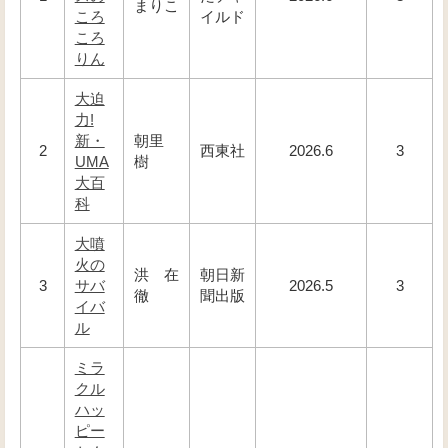
まりこ
ころ
イルド
ころ
りん
大迫
力!
新・
朝里
2
西東社
2026.6
3
UMA
樹
大百
科
大噴
火の
洪 在
朝日新
3
サバ
2026.5
3
徹
聞出版
イバ
ル
ミラ
クル
ハッ
ピー