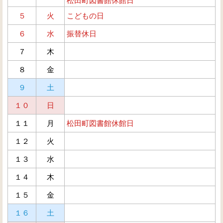
松田町図書館休館日
５
火
こどもの日
６
水
振替休日
７
木
８
金
９
土
１０
日
１１
月
松田町図書館休館日
１２
火
１３
水
１４
木
１５
金
１６
土