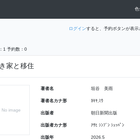
色
ログイン
すると、予約ボタンが表示
：1
予約数：0
き家と移住
著者名
垣谷 美雨
著者名カナ形
ｶｷﾔ,ﾐｳ
No image
出版者
朝日新聞出版
出版者カナ形
ｱｻﾋ ｼﾝﾌﾞﾝ ｼｭｯﾊﾟﾝ
出版年
2026.5