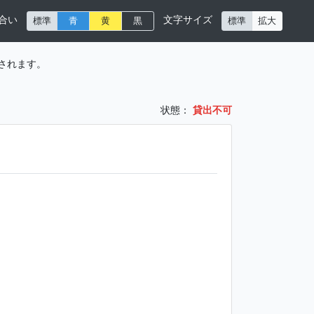
合い
文字サイズ
標準
青
黄
黒
標準
拡大
されます。
状態：
貸出不可