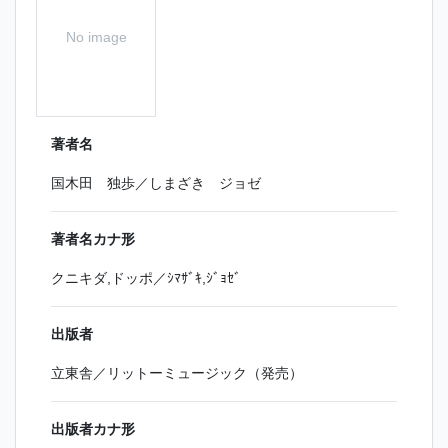
No image
著者名
国木田 独歩／しまざき ジョゼ
著者名カナ形
クニキダ,ドッポ／ｼﾏｻﾞｷ,ｼﾞｮｾﾞ
出版者
立東舎／リットーミュージック（発売）
出版者カナ形