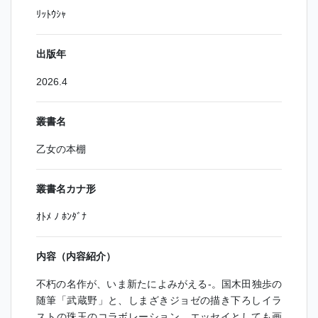
ﾘｯﾄｳｼｬ
出版年
2026.4
叢書名
乙女の本棚
叢書名カナ形
ｵﾄﾒ ﾉ ﾎﾝﾀﾞﾅ
内容（内容紹介）
不朽の名作が、いま新たによみがえる-。国木田独歩の
随筆「武蔵野」と、しまざきジョゼの描き下ろしイラ
ストの珠玉のコラボレーション。エッセイとしても画