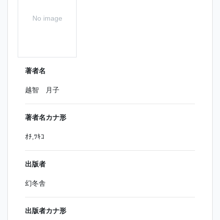
No image
著者名
越智 月子
著者名カナ形
ｵﾁ,ﾂｷｺ
出版者
幻冬舎
出版者カナ形