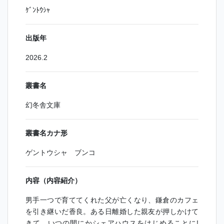
ｹﾞﾝﾄｳｼｬ
出版年
2026.2
叢書名
幻冬舎文庫
叢書名カナ形
ゲントウシャ ブンコ
内容（内容紹介）
男手一つで育ててくれた父が亡くなり、鎌倉のカフェ
を引き継いだ香良。ある日離婚した親友が押しかけて
きて、いつの間にかシェアハウスをはじめることに!