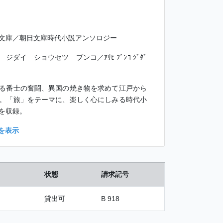
文庫／朝日文庫時代小説アンソロジー
ダイ ショウセツ ブンコ／ｱｻﾋ ﾌﾞﾝｺ ｼﾞﾀﾞ
る番士の奮闘、異国の焼き物を求めて江戸から
。「旅」をテーマに、楽しく心にしみる時代小
を収録。
を表示
状態
請求記号
貸出可
B 918