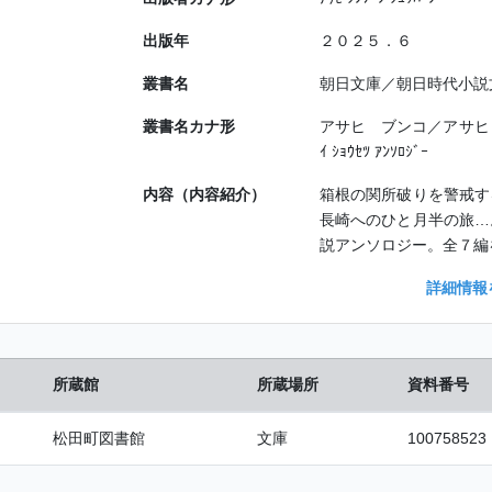
出版年
２０２５．６
叢書名
朝日文庫／朝日時代小説
叢書名カナ形
アサヒ ブンコ／アサヒ ジ
ｲ ｼｮｳｾﾂ ｱﾝｿﾛｼﾞｰ
内容（内容紹介）
箱根の関所破りを警戒す
長崎へのひと月半の旅…
説アンソロジー。全７編
詳細情報
所蔵館
所蔵場所
資料番号
松田町図書館
文庫
100758523