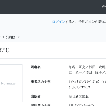
色
ログイン
すると、予約ボタンが表示
：1
予約数：0
びじ
著者名
細谷 正充／浅田 次郎
江 衆一／澤田 瞳子／
著者名カナ形
ﾎｿﾔ,ﾏｻﾐﾂ／ｱｻﾀﾞ,ｼﾞﾛｳ／ｲ
No image
ﾀﾞ,ﾄｳｺ／ｻﾜﾐ,ｱｷ
出版者
朝日新聞出版
出版者カナ形
ｱｻﾋ ｼﾝﾌﾞﾝ ｼｭｯﾊﾟﾝ