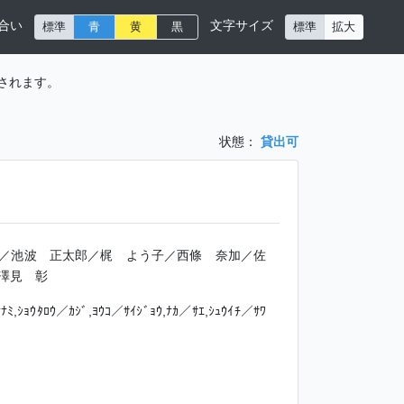
合い
文字サイズ
標準
青
黄
黒
標準
拡大
されます。
状態：
貸出可
／池波 正太郎／梶 よう子／西條 奈加／佐
澤見 彰
ｹﾅﾐ,ｼｮｳﾀﾛｳ／ｶｼﾞ,ﾖｳｺ／ｻｲｼﾞｮｳ,ﾅｶ／ｻｴ,ｼｭｳｲﾁ／ｻﾜ