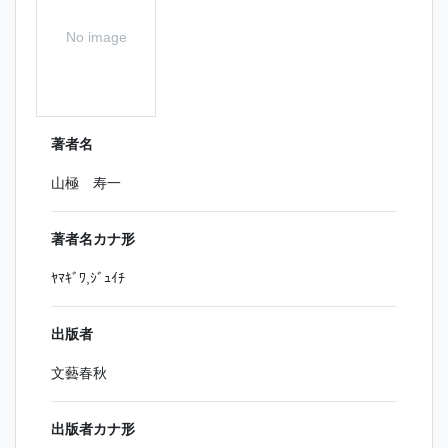
No image
著者名
山極 寿一
著者名カナ形
ﾔﾏｷﾞﾜ,ｼﾞｭｲﾁ
出版者
文藝春秋
出版者カナ形