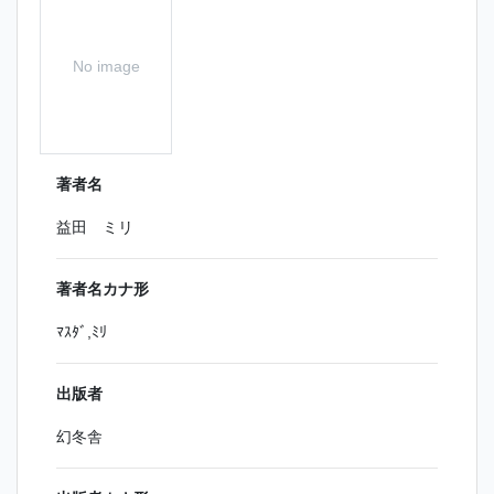
No image
著者名
益田 ミリ
著者名カナ形
ﾏｽﾀﾞ,ﾐﾘ
出版者
幻冬舎