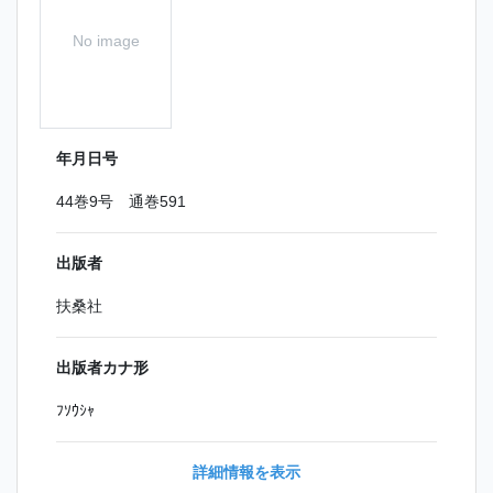
No image
年月日号
44巻9号 通巻591
出版者
扶桑社
出版者カナ形
ﾌｿｳｼｬ
詳細情報を表示